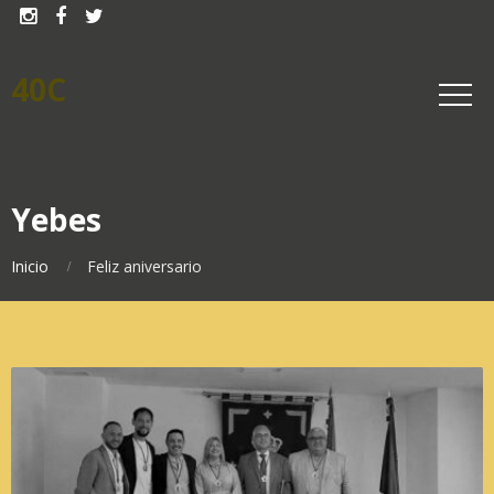



40C
Yebes
Inicio
Feliz aniversario