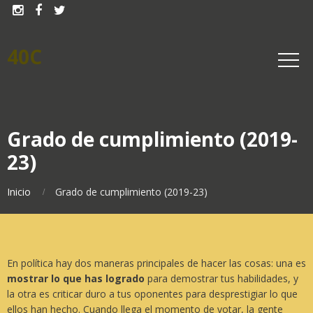



40C
Grado de cumplimiento (2019-
23)
Inicio
Grado de cumplimiento (2019-23)
En política hay dos maneras principales de hacer las cosas: una es
mostrar lo que has logrado
para demostrar tus habilidades, y
la otra es criticar duro a tus oponentes para desprestigiar lo que
ellos han hecho. Cuando llega el momento de votar, la gente