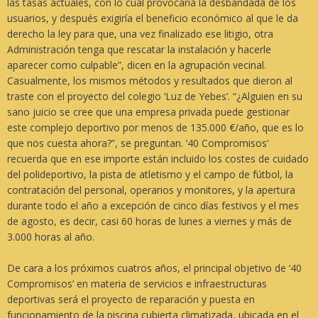
las tasas actuales, con lo cual provocaría la desbandada de los
usuarios, y después exigiría el beneficio económico al que le da
derecho la ley para que, una vez finalizado ese litigio, otra
Administración tenga que rescatar la instalación y hacerle
aparecer como culpable”
, dicen en la agrupación vecinal.
Casualmente, los mismos métodos y resultados que dieron al
traste con el proyecto del colegio ‘Luz de Yebes’.
“¿Alguien en su
sano juicio se cree que una empresa privada puede gestionar
este complejo deportivo por menos de 135.000 €/año, que es lo
que nos cuesta ahora?”
, se preguntan.
’40 Compromisos’
recuerda que en ese importe están incluido los costes de cuidado
del polideportivo, la pista de atletismo y el campo de fútbol, la
contratación del personal, operarios y monitores, y la apertura
durante todo el año a excepción de cinco días festivos y el mes
de agosto, es decir, casi 60 horas de lunes a viernes y más de
3.000 horas al año.
De cara a los próximos cuatros años, el principal objetivo de
‘40
Compromisos’
en materia de servicios e infraestructuras
deportivas será el proyecto de reparación y puesta en
funcionamiento de la piscina cubierta climatizada, ubicada en el