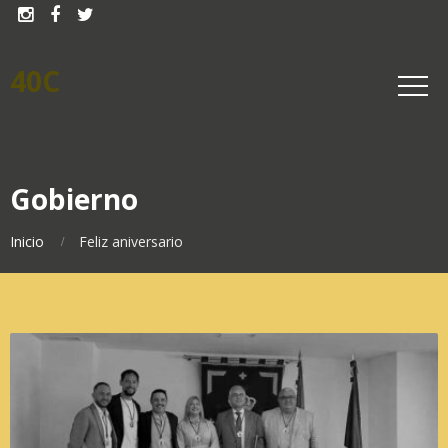



40C
Gobierno
Inicio
Feliz aniversario