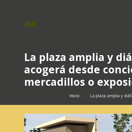
40C
La plaza amplia y di
acogerá desde concie
mercadillos o expos
Inicio
La plaza amplia y diá