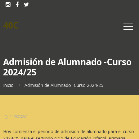



40C
Admisión de Alumnado -Curso
2024/25
Inicio
Admisión de Alumnado -Curso 2024/25
14/02/2024
Hoy comienza el periodo de admisión de alumnado para el curso
2024/25 para el segundo ciclo de Educación Infantil, Primaria,