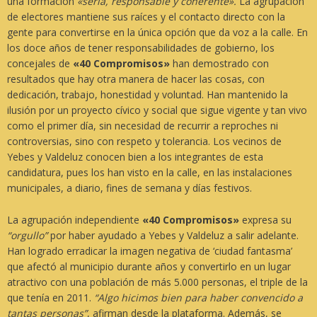
una formación
«seria, responsable y coherente».
La agrupación
de electores mantiene sus raíces y el contacto directo con la
gente para convertirse en la única opción que da voz a la calle. En
los doce años de tener responsabilidades de gobierno, los
concejales de
«40 Compromisos»
han demostrado con
resultados que hay otra manera de hacer las cosas, con
dedicación, trabajo, honestidad y voluntad. Han mantenido la
ilusión por un proyecto cívico y social que sigue vigente y tan vivo
como el primer día, sin necesidad de recurrir a reproches ni
controversias, sino con respeto y tolerancia. Los vecinos de
Yebes y Valdeluz conocen bien a los integrantes de esta
candidatura, pues los han visto en la calle, en las instalaciones
municipales, a diario, fines de semana y días festivos.
La agrupación independiente
«40 Compromisos»
expresa su
“orgullo”
por haber ayudado a Yebes y Valdeluz a salir adelante.
Han logrado erradicar la imagen negativa de ‘ciudad fantasma’
que afectó al municipio durante años y convertirlo en un lugar
atractivo con una población de más 5.000 personas, el triple de la
que tenía en 2011.
“Algo hicimos bien para haber convencido a
tantas personas”
, afirman desde la plataforma. Además, se