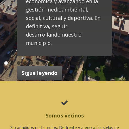
económica y avanzando en la
gestión medioambiental,
social, cultural y deportiva. En
definitiva, seguir
desarrollando nuestro
municipio.
•
•
•
•
•
•
•
•
•
•
•
Sigue leyendo

Somos vecinos
Sin añadidos ni disimulos. De frente y ajeno a las siglas de